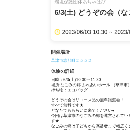
環境保護団体あちゃはぴ
6/3(土) どうぞの会（
2023/06/03 10:30 ~ 2023/
開催場所
草津市志那町２５５２
体験の詳細
日時：6/3(土)10:30～11:30

場所:なごみの郷 ふれあいホール （草津市）
持ち物：エコバッグ

どうぞの会はリユース品の無料譲渡会！

すべて無料です★

どなたでももらいに来てください●

今回は草津市のなごみの郷を運営されてい
す★

なごみの郷は子どもから高齢者まで幅広く交