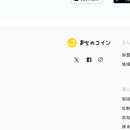
まちのコイン
ま
加
地
導入
智
生
高
厚