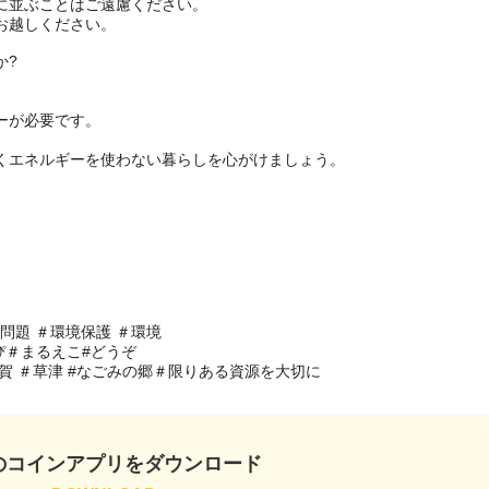
並ぶことはご遠慮ください。

越しください。

?

が必要です。

くエネルギーを使わない暮らしを心がけましょう。

問題 ＃環境保護 ＃環境

はぴ＃まるえこ#どうぞ

 ＃滋賀 ＃草津 #なごみの郷＃限りある資源を大切に
のコインアプリをダウンロード