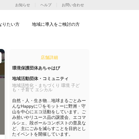
お知らせ
ヘルプ
お問い合わせ
なりたい方
地域に導入をご検討の方
店舗詳細
環境保護団体あちゃはぴ
地域活動団体・コミュニティ
地域活性化・まちづくり 環境 子ど
も・子育て エシカル
自然・人・生き物…地球まるごとみー
んなHappyに♡をモットーに野洲・守
山を中心にエコ活動をしています。ご
み拾いやリユース品の譲渡会、エコマ
ルシェ、段ボールコンポストの普及な
ど、主にごみを減らすことを目的とし
たイベントを開催しています。