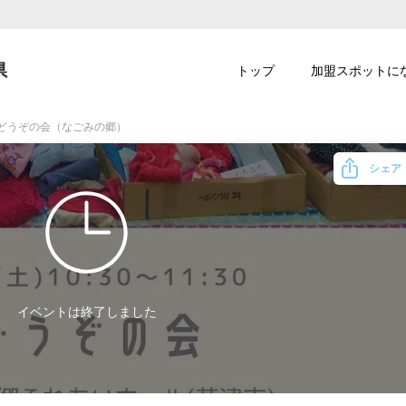
県
トップ
加盟スポットに
土) どうぞの会（なごみの郷）
シェア
イベントは終了しました