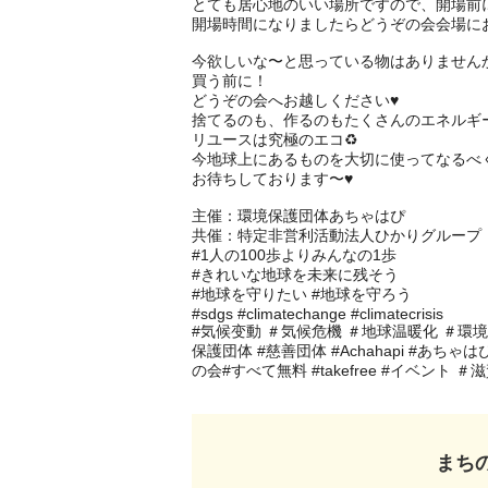
とても居心地のいい場所ですので、開場前に
開場時間になりましたらどうぞの会会場にお
今欲しいな〜と思っている物はありませんか
買う前に！

どうぞの会へお越しください♥

捨てるのも、作るのもたくさんのエネルギー
リユースは究極のエコ♻︎

今地球上にあるものを大切に使ってなるべ
お待ちしております〜♥

主催：環境保護団体あちゃはぴ

共催：特定非営利活動法人ひかりグループ

#1人の100歩よりみんなの1歩

#きれいな地球を未来に残そう

#地球を守りたい #地球を守ろう

#sdgs #climatechange #climatecrisis

#気候变動 ＃気候危機 ＃地球温暖化 ＃環境
保護団体 #慈善団体 #Achahapi #あちゃ
の会#すべて無料 #takefree #イベント
まち