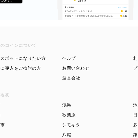
ちのコインについて
盟スポットになりたい方
ヘルプ
利
域に導入をご検討の方
お問い合わせ
プ
運営会社
地域
頭
鴻巣
池
駒
秋葉原
日
知市
シモキタ
多
木
八尾
鎌