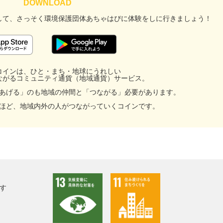
して、
さっそく環境保護団体あちゃはぴに
体験をしに行きましょう！
コインは、ひと・まち・地球にうれしい
ながるコミュニティ通貨（地域通貨）サービス。
あげる」のも地域の仲間と「つながる」必要があります。
facebook
ほど、地域内外の人がつながっていくコインです。
X
LINE
メール
す
URLをコピー