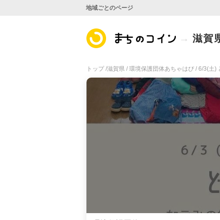
地域ごとのページ
滋賀
トップ /
滋賀県 /
環境保護団体あちゃはぴ /
6/3(