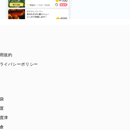
用規約
ライバシーポリシー
袋
置
度津
倉