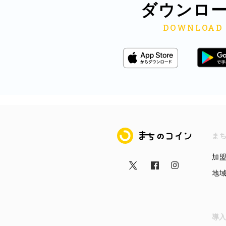
ダウンロ
まちのコイン
ま
加
地
導入