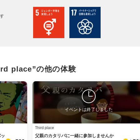
facebook
す
X
LINE
メール
ird place”の
他の体験
URLをコピー
イベントは終了しました
Third place
バッ
父親のカタリバに一緒に参加しませんか