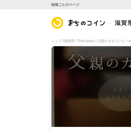
地域ごとのページ
滋賀
トップ /
滋賀県 /
Third place /
父親のカタリバに一