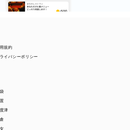
用規約
ライバシーポリシー
袋
置
度津
倉
女