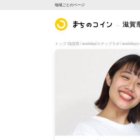
地域ごとのページ
滋賀
トップ /
滋賀県 /
andstep/ステップラボ /
andst