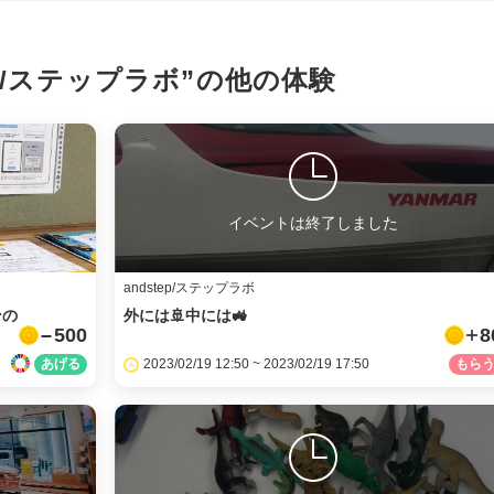
X
ep/ステップラボ”の
LINE
他の体験
メール
URLをコピー
イベントは終了しました
andstep/ステップラボ
ンの
外には🚢中には🚜
500
8
2023/02/19 12:50 ~ 2023/02/19 17:50