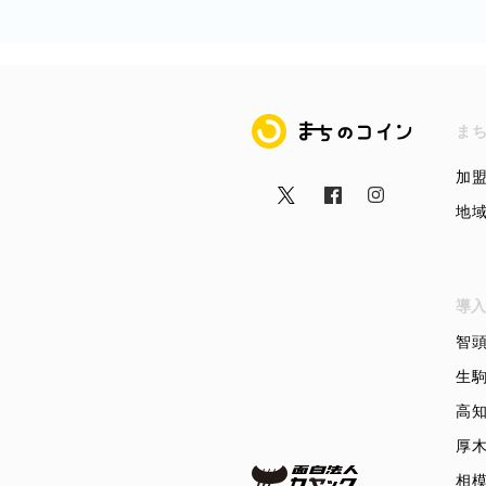
まちのコイン
ま
加
地
導入
智
生
高
厚
相