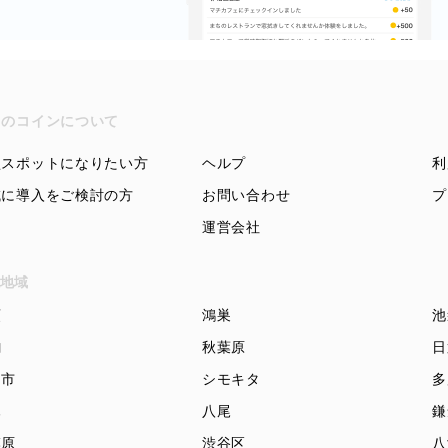
ちのコインについて
盟スポットになりたい方
ヘルプ
利
域に導入をご検討の方
お問い合わせ
プ
運営会社
地域
頭
鴻巣
池
駒
秋葉原
日
知市
シモキタ
多
木
八尾
鎌
模原
渋谷区
八