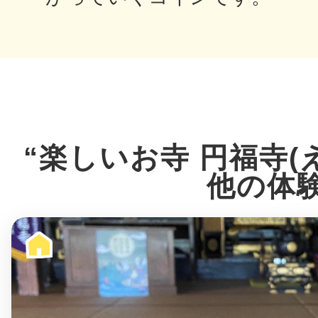
多度津
“楽しいお寺 円福寺(
厚木
他の体
八尾