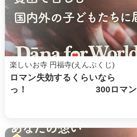
八女
日立
楽しいお寺 円福寺(えんぷくじ)
ロマン失効するくらいなら
滋賀県
っ！ 300ロマンで
で100円寄...