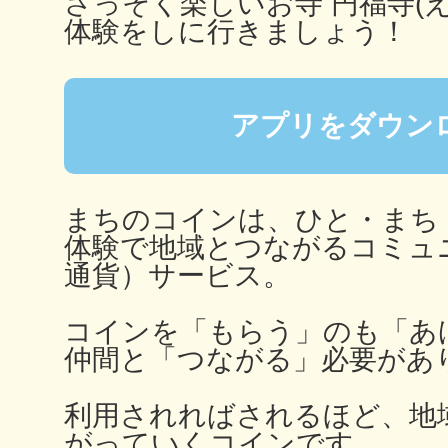
さっそく楽しいお寺 円福寺(
秋葉原
体験をしに行きましょう！
アプリをダウン
日置
まちのコインは、ひと・まち
体験で地域とつながるコミュ
通貨）サービス。
高知市
コインを「もらう」のも「あ
仲間と「つながる」必要があ
利用されればされるほど、地
シモキ
がっていくコインです。