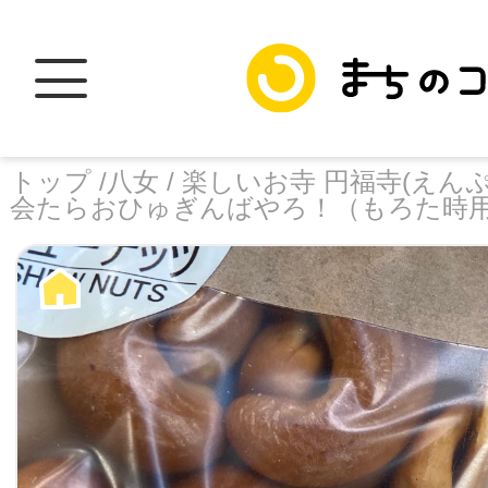
トップ /
八女 /
楽しいお寺 円福寺(えんぷ
会たらおひゅぎんばやろ！（もろた時
トップ
facebook
X
加盟スポットに