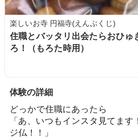
LINE
楽しいお寺 円福寺(えんぷくじ)
地域に導入をご
住職とバッタリ出会たらおひゅ
ろ！（もろた時用）
SMS
地域ごとのペ
メール
体験の詳細
どっかで住職にあったら

URLをコピー
智頭
「あ、いつもインスタ見てます
ジ仏！！」
