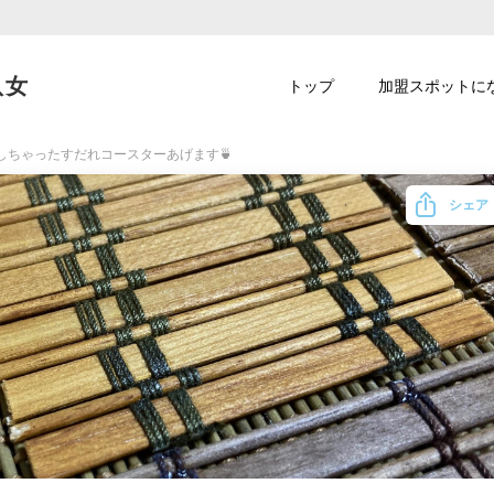
八女
トップ
加盟スポットに
しちゃったすだれコースターあげます🍵
シェア