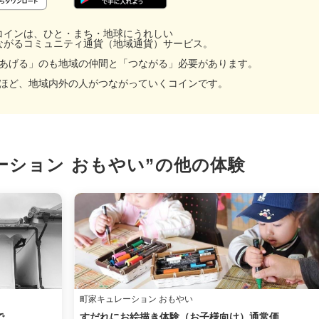
コインは、ひと・まち・地球にうれしい
ながるコミュニティ通貨（地域通貨）サービス。
あげる」のも地域の仲間と「つながる」必要があります。
ほど、地域内外の人がつながっていくコインです。
ーション おもやい”の
他の体験
facebook
X
LINE
町家キュレーション おもやい
メール
で
すだれにお絵描き体験（お子様向け）通常価