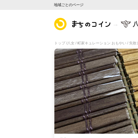
地域ごとのページ
トップ /
八女 /
町家キュレーション おもやい /
失敗