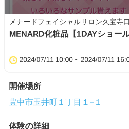
LINE
メナードフェイシャルサロン久宝寺
地域に導入をご
MENARD化粧品【1DAYショー
SMS
2024/07/11 10:00 ~ 2024/07/11 16:
地域ごとのペ
メール
開催場所
豊中市玉井町１丁目１−１
URLをコピー
智頭
体験の詳細