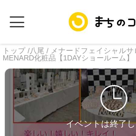
トップ /
八尾 /
メナードフェイシャルサロ
MENARD化粧品【1DAYショールーム】
トップ
facebook
X
加盟スポットに
イベントは終了し