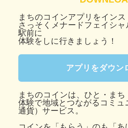
まちのコインアプリをインス
さっそくメナードフェイシャ
多度津
駅前に
体験をしに行きましょう！
厚木
アプリをダウン
まちのコインは、ひと・まち
体験で地域とつながるコミュ
八尾
通貨）サービス。
コインを「もらう」のも「あ