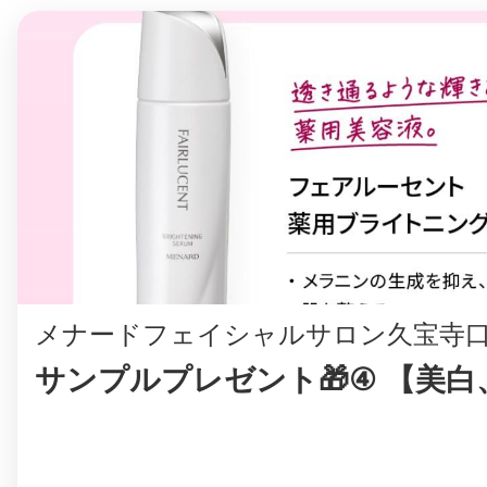
八女
日立
滋賀県
メナードフェイシャルサロン久宝寺
サンプルプレゼント🎁④ 【美白