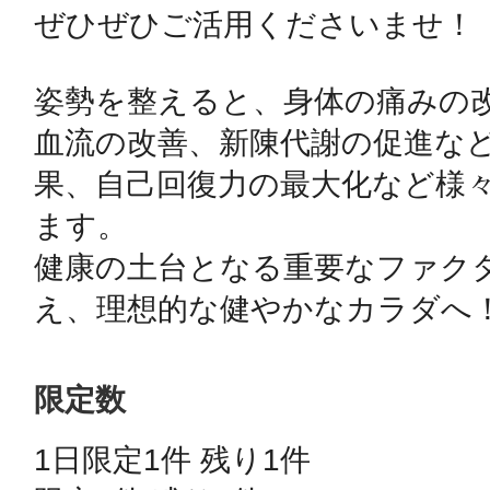
ぜひぜひご活用くださいませ！

秋葉原
姿勢を整えると、身体の痛みの改
血流の改善、新陳代謝の促進な
日置
果、自己回復力の最大化など様
ます。

健康の土台となる重要なファク
高知市
限定数
シモキ
1日限定1件 残り1件 