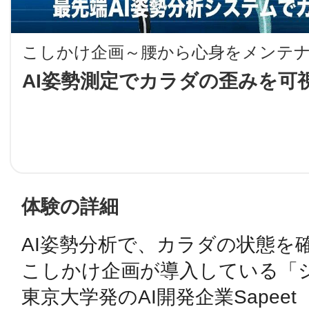
LINE
こしかけ企画～腰から心身をメンテ
地域に導入をご
AI姿勢測定でカラダの歪みを可
SMS
地域ごとのペ
メール
体験の詳細
AI姿勢分析で、カラダの状態を
URLをコピー
智頭
こしかけ企画が導入している「シ
東京大学発のAI開発企業Sapee