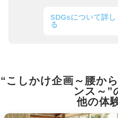
SDGsについて詳し
る
まちのコイン
お知らせ
ヘルプ
お問い合わせ
“こしかけ企画～腰か
ンス～”
プライバシーポ
他の体