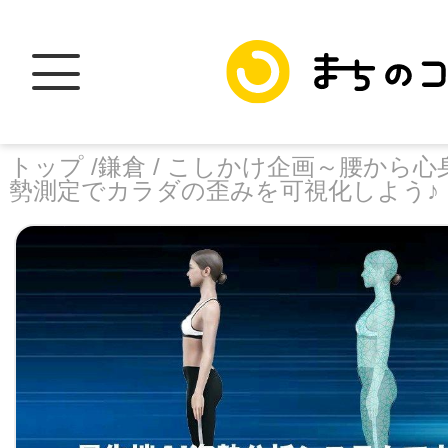
トップ /
鎌倉 /
こしかけ企画～腰から心身
勢測定でカラダの歪みを可視化しよう♪
トップ
facebook
X
加盟スポットに