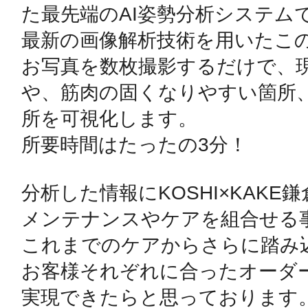
た最先端のAI姿勢分析システムで
最新の画像解析技術を用いたこの
鴻巣
お写真を数枚撮影するだけで、
や、筋肉の固くなりやすい箇所
所を可視化します。

池袋
所要時間はたったの3分！

​分析した情報にKOSHI×KAKE鎌
メンテナンスやケアを組合せる事
生駒
これまでのケアからさらに踏み込
お客様それぞれに合ったオーダー
実現できたらと思っております。