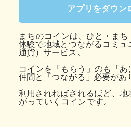
アプリをダウン
鎌倉
まちのコインは、ひと・まち
体験で地域とつながるコミュ
通貨）サービス。
相模原
コインを「もらう」のも「あ
仲間と「つながる」必要があ
渋谷区
利用されればされるほど、地
がっていくコインです。