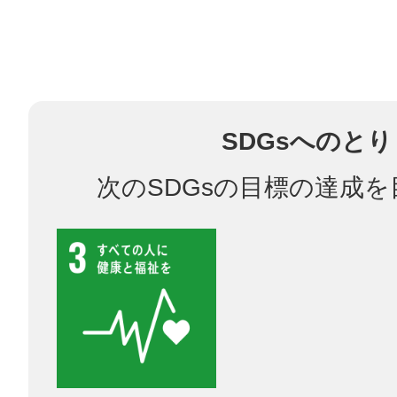
八女
日立
SDGsへのと
次のSDGsの目標の達成
滋賀県