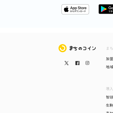
まちのコイン
ま
加
地
導入
智
生