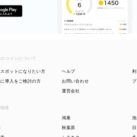
ちのコインについて
盟スポットになりたい方
ヘルプ
利
域に導入をご検討の方
お問い合わせ
プ
運営会社
地域
頭
鴻巣
池
駒
秋葉原
日