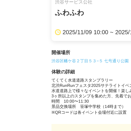
渋谷サービス公社
ふわふわ
2025/11/09 10:00 ~ 2025/
開催場所
渋谷区幡ケ谷２丁目５３−５ 七号通り公園
体験の詳細
てくてく水道道路スタンプラリー

北渋RunRunフェスタ2025サテライトイベン
水道道路上で様々なイベントを開催！楽し
3ヶ所以上のスタンプを集めた方、先着でお
時間　10:00〜11:30

景品交換場所　笹塚中学校（14時まで）

※QRコードは各イベント会場付近に設置